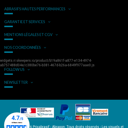
ABRASIFS HAUTES PERFORMANCES
GARANTIE ET SERVICES
MENTIONS LÉGALES ET CGV
NOS COORDONNÉES
widgets.rr.skeepers.io/product/b19a861f-a877-e134-4974-
ab757488d04e/c380be76-b381-467d-b26a-6849f977aae0.js
FOLLOW US
NEWSLETTER
Copyright © 2026 Prixabrasif - Abrapon. Tous droits réservés - Les visuels et