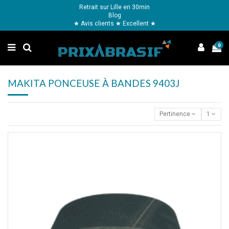
Retrait sur Lille en 30min
Blog
★ Avis clients ★ Excellent ★
0
MAKITA PONCEUSE À BANDES 9403J
Pertinence
1