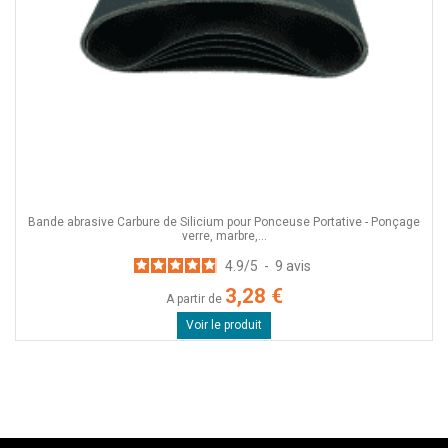
Bande abrasive Carbure de Silicium pour Ponceuse Portative - Ponçage
verre, marbre,...
4.9
/
5
-
9
avis
3,28 €
A partir de
Voir le produit