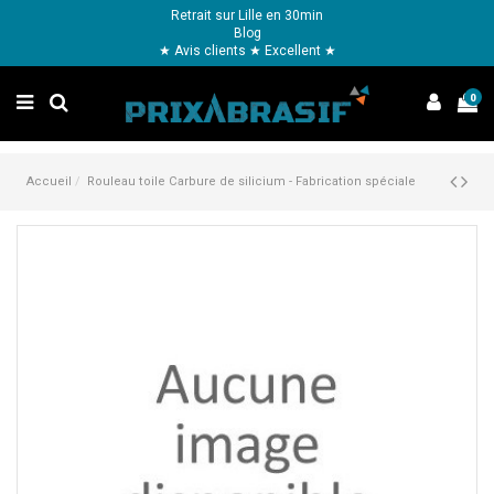
Retrait sur Lille en 30min
Blog
★ Avis clients ★ Excellent ★
0
Accueil
Rouleau toile Carbure de silicium - Fabrication spéciale