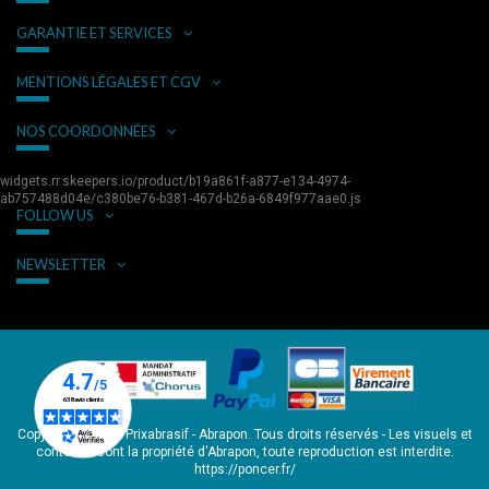
GARANTIE ET SERVICES
MENTIONS LÉGALES ET CGV
NOS COORDONNÉES
widgets.rr.skeepers.io/product/b19a861f-a877-e134-4974-
ab757488d04e/c380be76-b381-467d-b26a-6849f977aae0.js
FOLLOW US
NEWSLETTER
Copyright © 2026 Prixabrasif - Abrapon. Tous droits réservés - Les visuels et
contenus sont la propriété d'Abrapon, toute reproduction est interdite.
https://poncer.fr/