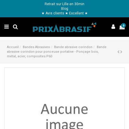
Retrait sur Lille en 30min
Blog
★ Avis clients ★ Excellent ★
0
Accueil
Bandes Abrasives
Bande abrasive corindon
Bande
abrasive corindon pour ponceuse portative - Ponçage bois,
métal, acier, composites P60