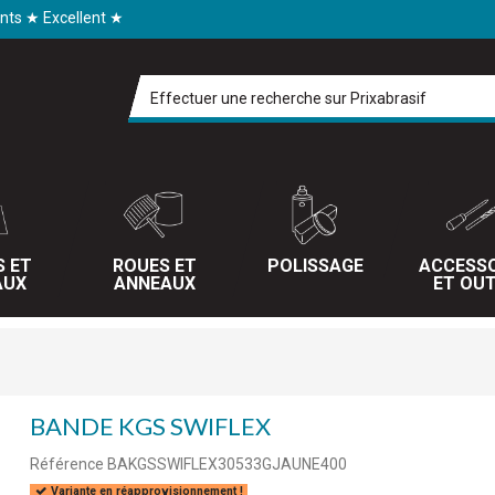
ents ★ Excellent ★
S ET
ROUES ET
POLISSAGE
ACCESSO
AUX
ANNEAUX
ET OUT
BANDE KGS SWIFLEX
Référence
BAKGSSWIFLEX30533GJAUNE400
Variante en réapprovisionnement !