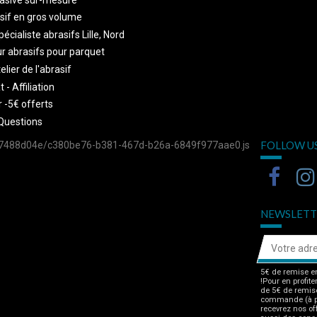
sif en gros volume
écialiste abrasifs Lille, Nord
r abrasifs pour parquet
telier de l'abrasif
 - Affiliation
 -5€ offerts
Questions
FOLLOW U
757488d04e/c380be76-b381-467d-b26a-6849f977aae0.js
NEWSLETT
5€ de remise en
!Pour en profite
de 5€ de remise
commande (à pa
recevrez nos of