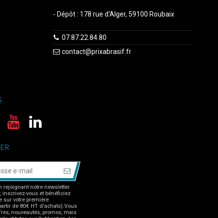
- Dépôt : 178 rue d'Alger, 59100 Roubaix
07.87.22.84.80
contact@prixabrasif.fr
S
ER
 rejoignant notre newsletter
r, inscrivez-vous et bénéficiez
 sur votre première
rtir de 80€ HT d'achats).Vous
fres, nouveautés, promos, mais