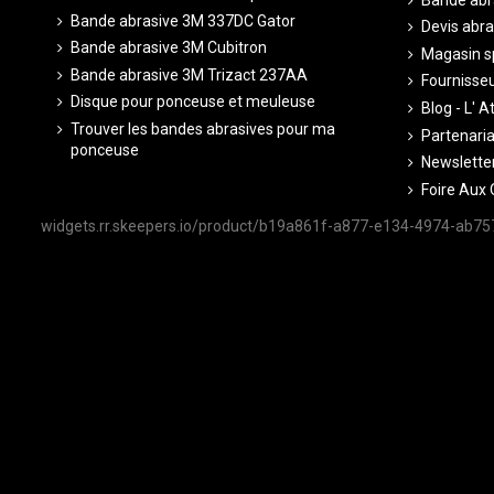
Bande abrasive 3M 337DC Gator
Devis abra
Bande abrasive 3M Cubitron
Magasin sp
Bande abrasive 3M Trizact 237AA
Fournisseu
Disque pour ponceuse et meuleuse
Blog - L' A
Trouver les bandes abrasives pour ma
Partenariat
ponceuse
Newsletter
Foire Aux 
widgets.rr.skeepers.io/product/b19a861f-a877-e134-4974-ab