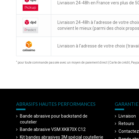
Livraison 24-48h en France vers plus de 50
Livraison 24-48h à l'adresse de votre choi
convient le mieux (parmi des choix propo
Livraison à l'adresse de votre choix (travail
*
pour toute commande passée avec un moyen de paiement direct (Carte de crédit, Paypal
ABRASIFS HAUTES PERFORMANCES
GARANTIE 
Bande abrasive pour backstand de
Livraison
coutelier
Retours
Bande abrasive VSM XK870X C12
Contactez
Kit bandes abrasives 3M spécial coutellerie
Bande abr