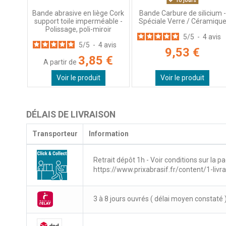
10 jours
Bande abrasive en liège Cork
Bande Carbure de silicium -
support toile imperméable -
Spéciale Verre / Céramiqu
Polissage, poli-miroir
5
/
5
-
4
avis
5
/
5
-
4
avis
9,53 €
3,85 €
A partir de
Voir le produit
Voir le produit
DÉLAIS DE LIVRAISON
Transporteur
Information
Retrait dépôt 1h - Voir conditions sur la pa
https://www.prixabrasif.fr/content/1-livr
3 à 8 jours ouvrés ( délai moyen constaté 