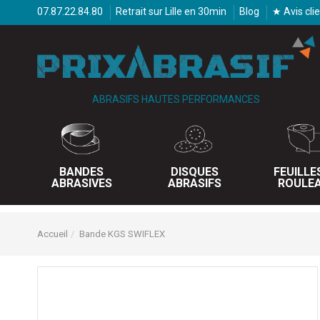
07.87.22.84.80
Retrait sur Lille en 30min
Blog
★ Avis cli
ABRASIFS HAUTES PERFORMANCES
BANDES
DISQUES
FEUILLE
ABRASIVES
ABRASIFS
ROULE
Accueil
Bande KGS SWIFLEX