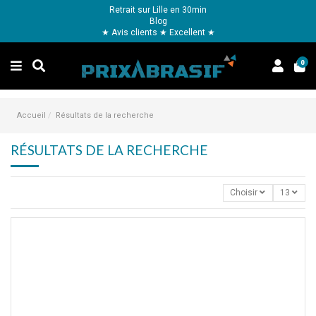
Retrait sur Lille en 30min
Blog
★ Avis clients ★ Excellent ★
0
Accueil
Résultats de la recherche
RÉSULTATS DE LA RECHERCHE
Choisir
13