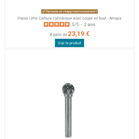
Variante en réapprovisionnement !
Fraise Lime Carbure Cylindrique avec coupe en bout - Amaya
5
/
5
-
2
avis
23,19 €
A partir de
Voir le produit