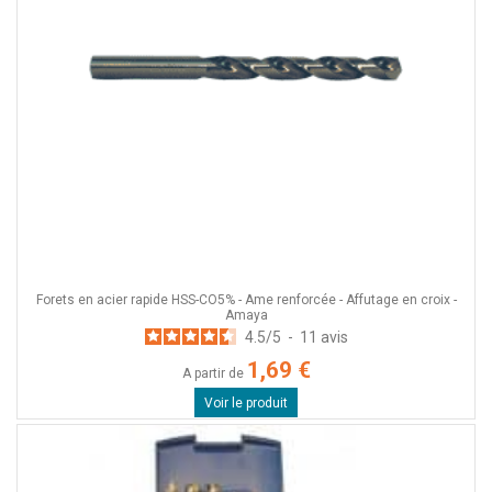
Forets en acier rapide HSS-CO5% - Ame renforcée - Affutage en croix -
Amaya
4.5
/
5
-
11
avis
1,69 €
A partir de
Voir le produit