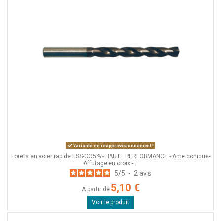
Variante en réapprovisionnement !
Forets en acier rapide HSS-CO5% - HAUTE PERFORMANCE - Ame conique-
Affutage en croix -...
5
/
5
-
2
avis
5,10 €
A partir de
Voir le produit