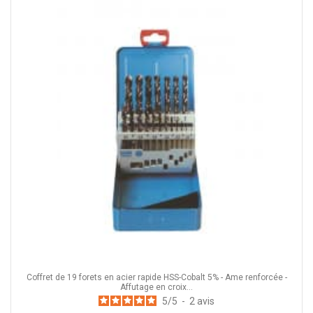
Coffret de 19 forets en acier rapide HSS-Cobalt 5% - Ame renforcée -
Affutage en croix...
5
/
5
-
2
avis